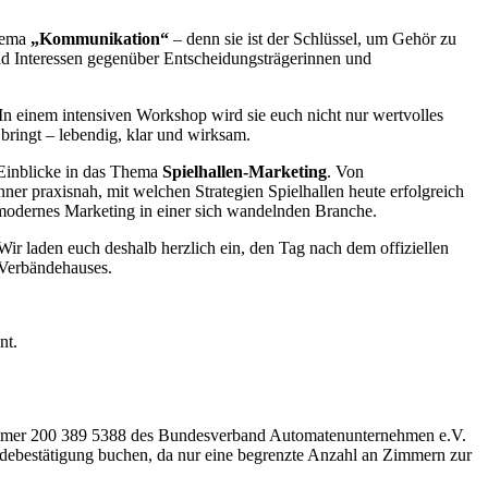
Thema
„Kommunikation“
– denn sie ist der Schlüssel, um Gehör zu
und Interessen gegenüber Entscheidungsträgerinnen und
n einem intensiven Workshop wird sie euch nicht nur wertvolles
ringt – lebendig, klar und wirksam.
 Einblicke in das Thema
Spielhallen-Marketing
. Von
r praxisnah, mit welchen Strategien Spielhallen heute erfolgreich
 modernes Marketing in einer sich wandelnden Branche.
ir laden euch deshalb herzlich ein, den Tag nach dem offiziellen
 Verbändehauses.
nt.
nnummer 200 389 5388 des Bundesverband Automatenunternehmen e.V.
eldebestätigung buchen, da nur eine begrenzte Anzahl an Zimmern zur