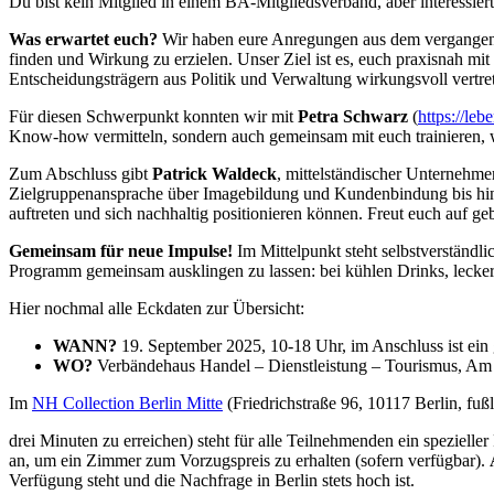
Du bist kein Mitglied in einem BA-Mitgliedsverband, aber interessie
Was erwartet euch?
Wir haben eure Anregungen aus dem vergangene
finden und Wirkung zu erzielen. Unser Ziel ist es, euch praxisnah m
Entscheidungsträgern aus Politik und Verwaltung wirkungsvoll vertre
Für diesen Schwerpunkt konnten wir mit
Petra Schwarz
(
https://leb
Know-how vermitteln, sondern auch gemeinsam mit euch trainieren, w
Zum Abschluss gibt
Patrick Waldeck
, mittelständischer Unternehme
Zielgruppenansprache über Imagebildung und Kundenbindung bis hin z
auftreten und sich nachhaltig positionieren können. Freut euch auf 
Gemeinsam für neue Impulse!
Im Mittelpunkt steht selbstverständl
Programm gemeinsam ausklingen zu lassen: bei kühlen Drinks, lecke
Hier nochmal alle Eckdaten zur Übersicht:
WANN?
19. September 2025, 10-18 Uhr, im Anschluss ist ein
WO?
Verbändehaus Handel – Dienstleistung – Tourismus, A
Im
NH Collection Berlin Mitte
(Friedrichstraße 96, 10117 Berlin, fu
drei Minuten zu erreichen) steht für alle Teilnehmenden ein spezi
an, um ein Zimmer zum Vorzugspreis zu erhalten (sofern verfügbar).
Verfügung steht und die Nachfrage in Berlin stets hoch ist.