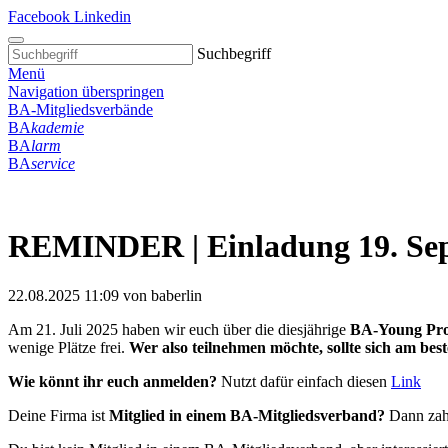
Facebook
Linkedin
Suchbegriff
Menü
Navigation überspringen
BA-Mitgliedsverbände
BA
kademie
BA
larm
BA
service
REMINDER | Einladung 19. Sept
22.08.2025 11:09
von baberlin
Am 21. Juli 2025 haben wir euch über die diesjährige
BA-Young Prof
wenige Plätze frei.
Wer also teilnehmen möchte, sollte sich am bes
Wie könnt ihr euch anmelden?
Nutzt dafür einfach diesen
Link
Deine Firma ist
Mitglied in einem BA-Mitgliedsverband?
Dann zah