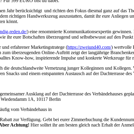
rt? Für 599 EURO bist du dabei.
n Jahr berücksichtigt und richten den Fokus diesmal ganz auf das 
it dem richtigen Handwerkszeug auszustatten, damit ihr eure Anliegen 
ten könnt.
endig-reden.de/
) eine renommierte Kommunikationsexpertin gewinnen. I
ie ihr eure Botschaften überzeugend und selbstbewusst auf den Punkt b
r und erfahrener Marketingstratege (
https://zweiund40.com/
) wertvolle
um überzeugenden Online-Auftritt zeigt der langjährige Branchenkenne
geballtes Know-how, inspirierende Impulse und konkrete Werkzeuge für
ich die deutschlandweite Vernetzung junger Kolleginnen und Kollegen. W
ren Snacks und einem entspannten Austausch auf der Dachterrasse des
 gemeinsamer Ausklang auf der Dachterrasse des Verbändehauses gepla
m Wiedendamm 1A, 10117 Berlin
ßläufig vom Verbändehaus in
eller Rabatt zur Verfügung. Gebt bei eurer Zimmerbuchung die Kunde
Aber Achtung!
Hier solltet ihr am besten gleich nach Erhalt der Anm