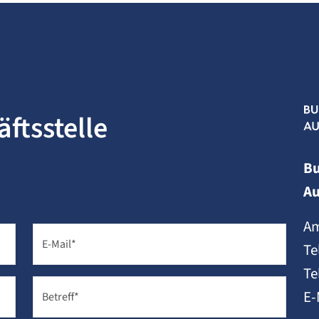
ftsstelle
B
Au
Am
E-Mail
*
Te
Te
E-
Betreff
*