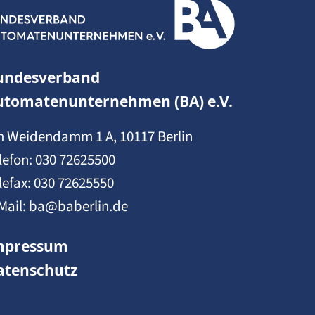
undesverband
utomatenunternehmen (BA) e.V.
 Weidendamm 1 A, 10117 Berlin
lefon:
030 72625500
lefax: 030 72625550
Mail:
ba@baberlin.de
mpressum
atenschutz