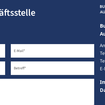
ftsstelle
B
A
Am
E-Mail
*
Te
Te
E-
Betreff
*
I
D