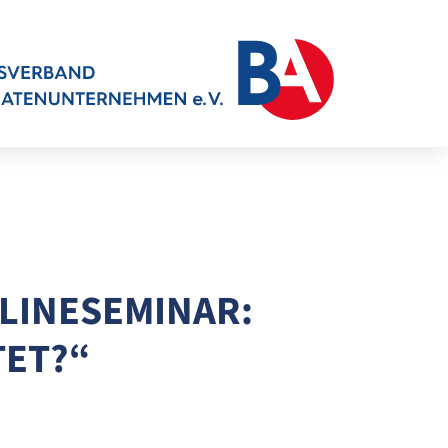
NLINESEMINAR:
TET?“