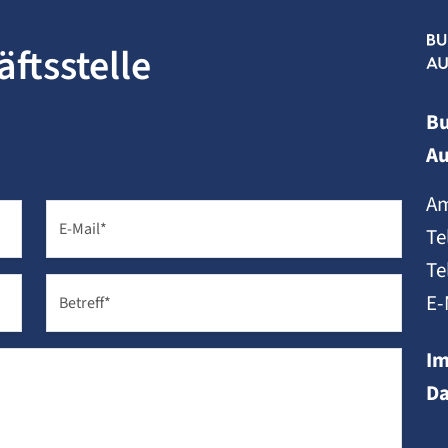
ftsstelle
B
Au
Am
E-Mail
*
Te
Te
E-
Betreff
*
I
Da