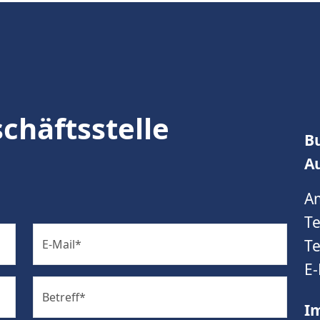
chäftsstelle
B
A
A
Te
Te
E-Mail
*
E-
Betreff
*
I