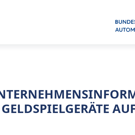
NTERNEHMENSINFORM
 GELDSPIELGERÄTE AU