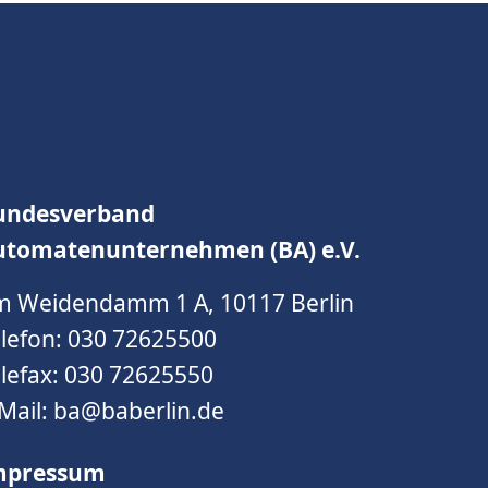
undesverband
utomatenunternehmen (BA) e.V.
m Weidendamm 1 A, 10117 Berlin
lefon:
030 72625500
lefax: 030 72625550
Mail:
ba@baberlin.de
mpressum