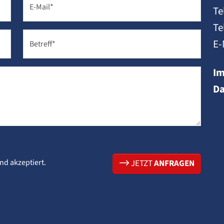
E-Mail
*
Te
Te
E-
Betreff
*
I
Da
nd akzeptiert.
JETZT
ANFRAGEN