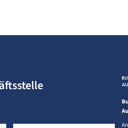
ftsstelle
B
Au
Am