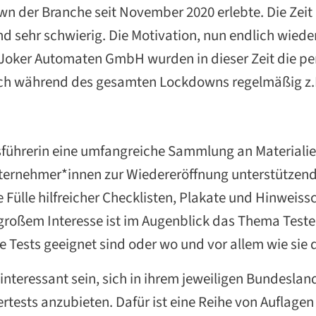
der Branche seit November 2020 erlebte. Die Zeit 
nd sehr schwierig. Die Motivation, nun endlich wiede
r Joker Automaten GmbH wurden in dieser Zeit die p
ich während des gesamten Lockdowns regelmäßig z.B
sführerin eine umfangreiche Sammlung an Materialien
unternehmer*innen zur Wiedereröffnung unterstützen
Fülle hilfreicher Checklisten, Plakate und Hinweissc
roßem Interesse ist im Augenblick das Thema Testen
che Tests geeignet sind oder wo und vor allem wie s
teressant sein, sich in ihrem jeweiligen Bundesland a
ests anzubieten. Dafür ist eine Reihe von Auflagen z