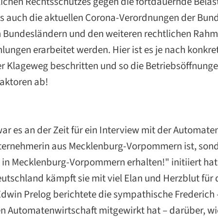
ichen Rechtsschutzes gegen die fortdauernde Belast
ls auch die aktuellen Corona-Verordnungen der Bun
en Bundesländern und den weiteren rechtlichen Rah
ngen erarbeitet werden. Hier ist es je nach konkre
er Klageweg beschritten und so die Betriebsöffnung
Faktoren ab!
ar es an der Zeit für ein Interview mit der Automa
nternehmerin aus Mecklenburg-Vorpommern ist, sonde
 in Mecklenburg-Vorpommern erhalten!" initiiert hat
tschland kämpft sie mit viel Elan und Herzblut für 
win Prelog berichtete die sympathische Frederich –
Automatenwirtschaft mitgewirkt hat – darüber, wie