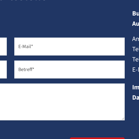
B
Au
Am
E-Mail
*
Te
Te
E-
Betreff
*
I
Da