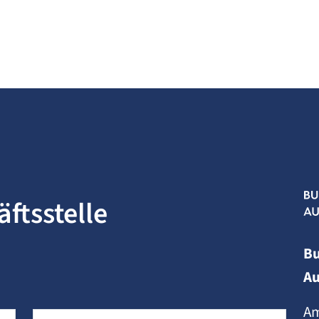
ftsstelle
B
Au
Am