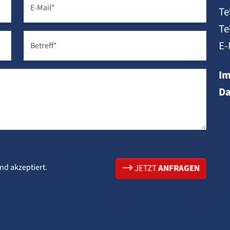
E-Mail
*
Te
Te
E-
Betreff
*
I
Da
nd akzeptiert.
JETZT
ANFRAGEN